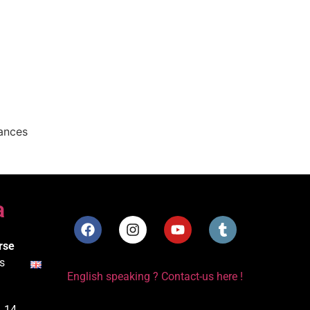
cances
a
rse
s
English speaking ? Contact-us here !
. 14