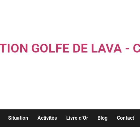
TION GOLFE DE LAVA - 
Louez une maison familiale les pieds dans l'eau...
Situation
Activités
Livre d’Or
Blog
Contact