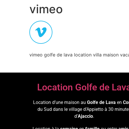
vimeo
vimeo golfe de lava location villa maison va
Location Golfe de Lav
Location d’une maison au
Golfe de Lava
en
Co
du Sud dans le village d’Appietto à 30 minute
d’
Ajaccio
.
Location à la
semaine
en
famille
ou entre
amis