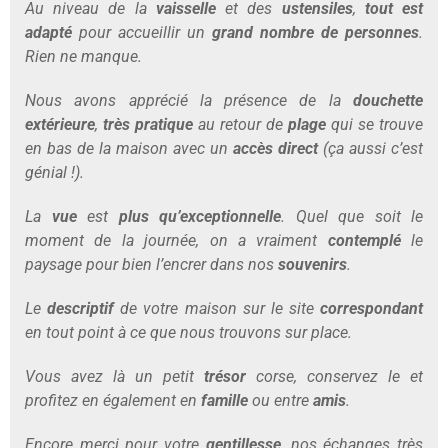
Au niveau de la
vaisselle
et des
ustensiles
,
tout est
adapté
pour accueillir un
grand nombre de personnes
.
Rien ne manque.
Nous avons apprécié la présence de la
douchette
extérieure
,
très pratique
au retour de
plage
qui se trouve
en bas de la maison avec un
accès direct
(ça aussi c’est
génial !).
La
vue
est
plus qu’exceptionnelle
. Quel que soit le
moment de la journée, on a vraiment
contemplé
le
paysage pour bien l’encrer dans nos
souvenirs
.
Le
descriptif
de votre maison sur le site
correspondant
en tout point à ce que nous trouvons sur place.
Vous avez là un petit
trésor
corse, conservez le et
profitez en également en
famille
ou entre
amis
.
Encore merci pour votre
gentillesse
, nos échanges très