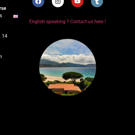
rse
s
English speaking ? Contact-us here !
. 14
n