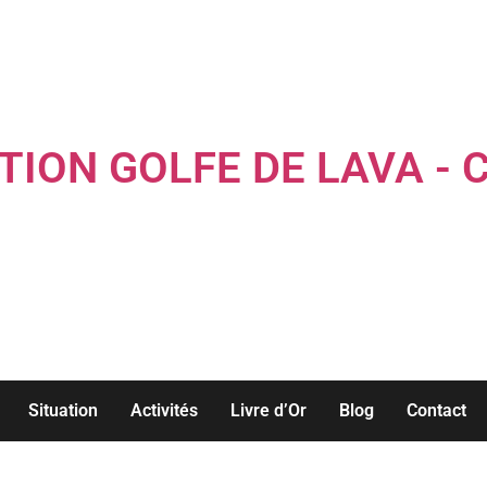
TION GOLFE DE LAVA - 
Louez une maison familiale les pieds dans l'eau...
Situation
Activités
Livre d’Or
Blog
Contact