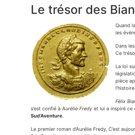
Le trésor des Bia
Quand l
les évén
Dans les
Ce tréso
La loi s
législat
pièce ap
l’histoir
Félix Bi
s’est confié à
Aurélie Fredy
et lui a inspiré c
Sud’Aventure
.
Le premier roman d’Aurélie Fredy, C’est aujou