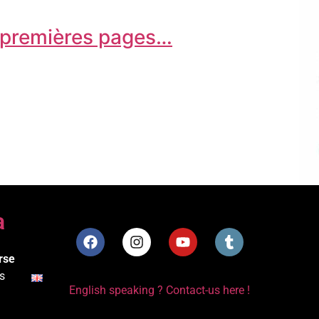
s premières pages…
a
rse
s
English speaking ? Contact-us here !