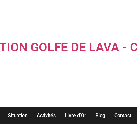
TION GOLFE DE LAVA - 
Louez une maison familiale les pieds dans l'eau...
Situation
Activités
Livre d’Or
Blog
Contact