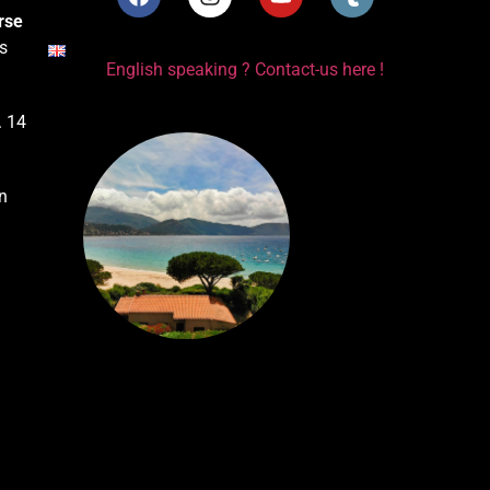
rse
s
English speaking ? Contact-us here !
. 14
n