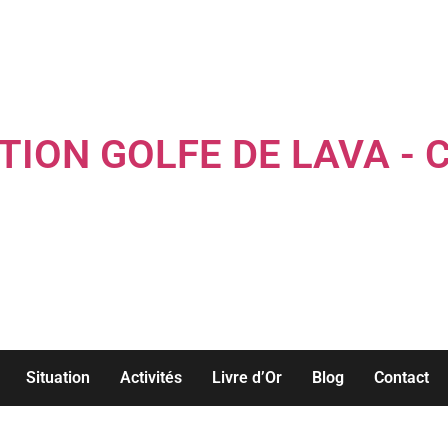
TION GOLFE DE LAVA - 
Louez une maison familiale les pieds dans l'eau...
Situation
Activités
Livre d’Or
Blog
Contact