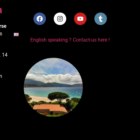
a
rse
s
English speaking ? Contact-us here !
. 14
n