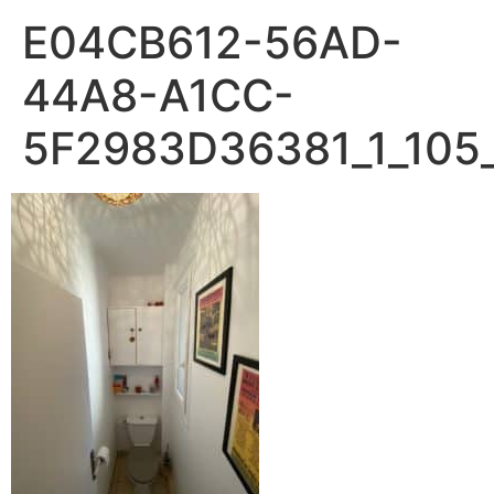
E04CB612-56AD-
44A8-A1CC-
5F2983D36381_1_105