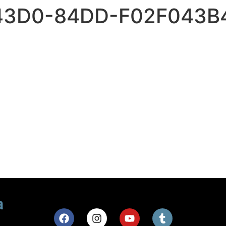
43D0-84DD-F02F043B4
a