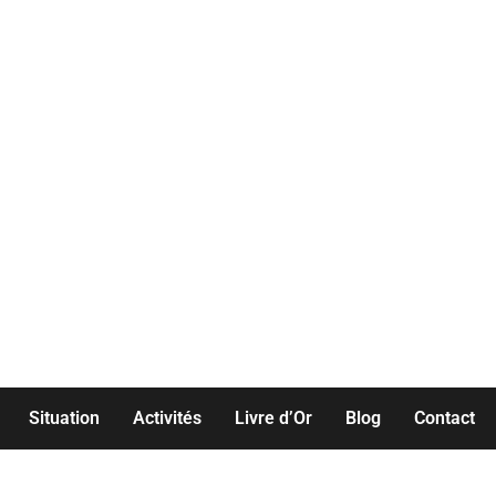
TION GOLFE DE LAVA - 
Louez une maison familiale les pieds dans l'eau...
Situation
Activités
Livre d’Or
Blog
Contact