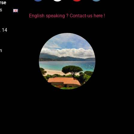
rse
s
English speaking ? Contact-us here !
. 14
n