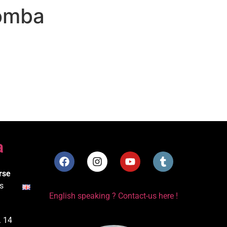
lomba
a
rse
s
English speaking ? Contact-us here !
. 14