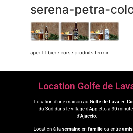
serena-petra-co
aperitif biere corse produits terroir
Location Golfe de Lav
Location d’une maison au
Golfe de Lava
en
Co
du Sud dans le village d’Appietto à 30 minute
d’
Ajaccio
.
Location à la
semaine
en
famille
ou entre
amis