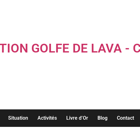
TION GOLFE DE LAVA - 
Louez une maison familiale les pieds dans l'eau...
Situation
Activités
Livre d’Or
Blog
Contact